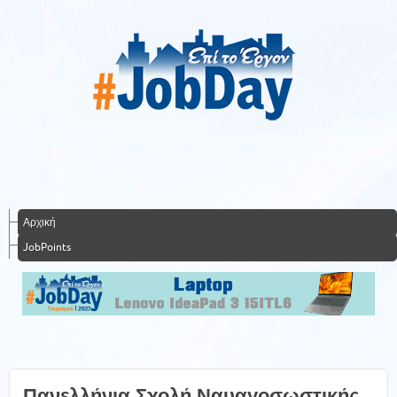
Αρχική
JobPoints
Πανελλήνια Σχολή Ναυαγοσωστικής