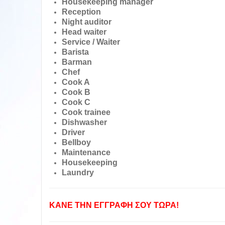
Housekeeping manager
Reception
Night auditor
Head waiter
Service / Waiter
Barista
Barman
Chef
Cook A
Cook B
Cook C
Cook trainee
Dishwasher
Driver
Bellboy
Maintenance
Housekeeping
Laundry
ΚΑΝΕ ΤΗΝ ΕΓΓΡΑΦΗ ΣΟΥ ΤΩΡΑ!