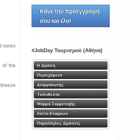
Κάνε την προεγγραφή
σου και έλα!
ed views
#JobDay Τουρισμού (Αθήνα)
 of the
Η Δράση
Περιεχόμενο
Διοργανωτής
 breeze
Τοποθεσία
Φόρμα Συμμετοχής
Λίστα Εταιριών
Παράλληλες Δράσεις