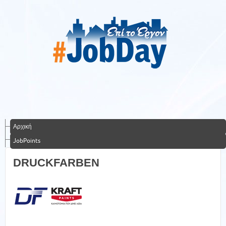
Αρχική
JobPoints
DRUCKFARBEN