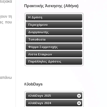
υξιακά
Πρακτικής Άσκησης (Αθήνα)
χουν τη
Η Δράση
ίες που
Περιεχόμενο
Διοργανωτής
Τοποθεσία
Φόρμα Συμμετοχής
Λίστα Εταιριών
Παράλληλες Δράσεις
αραπάνω
#JobDays
#JobDays 2025
#JobDays 2024